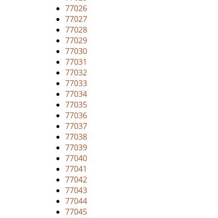
77026
77027
77028
77029
77030
77031
77032
77033
77034
77035
77036
77037
77038
77039
77040
77041
77042
77043
77044
77045